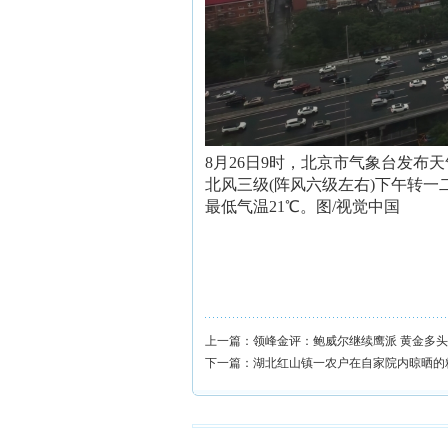
8月26日9时，北京市气象台发
北风三级(阵风六级左右)下午转一
最低气温21℃。图/视觉中国
上一篇：
领峰金评：鲍威尔继续鹰派 黄金多
下一篇：
湖北红山镇一农户在自家院内晾晒的