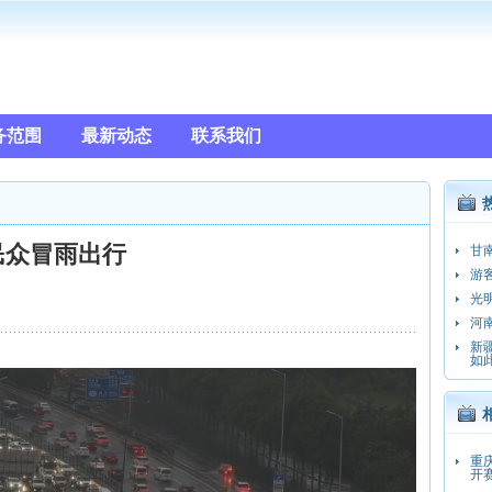
务范围
最新动态
联系我们
民众冒雨出行
甘
游
光
河
新
如
重
开