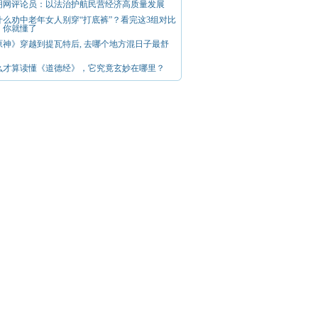
明网评论员：以法治护航民营经济高质量发展
什么劝中老年女人别穿“打底裤”？看完这3组对比
，你就懂了
原神》穿越到提瓦特后, 去哪个地方混日子最舒
么才算读懂《道德经》，它究竟玄妙在哪里？