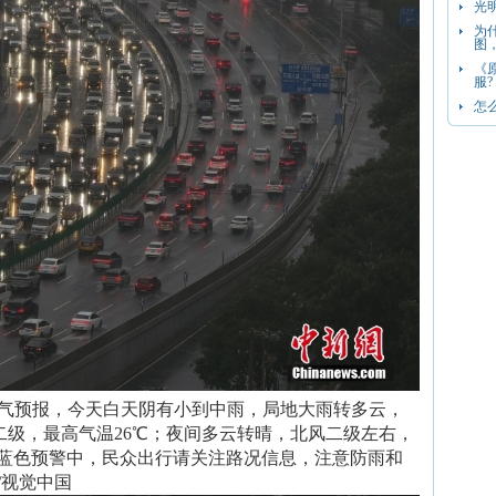
光
为
图
《
服?
怎
布天气预报，今天白天阴有小到中雨，局地大雨转多云，
二级，最高气温26℃；夜间多云转晴，北风二级左右，
雨蓝色预警中，民众出行请关注路况信息，注意防雨和
/视觉中国