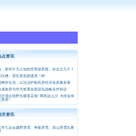
热点资讯
南，那些不为人知的世界级景观，你去过几个？
客吐槽：景区景色跟逃荒一样
明网评论员：以法治护航民营经济高质量发展
南省政府与华为签署全面深化战略合作协议
疆沙漠出现野生睡莲花海! 降雨这么少, 为何会有
此美景?
相关资讯
庆市七运会越野滑雪、单板滑雪、高山滑雪比赛
赛