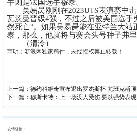
手则是法国选手穆泰。
吴易昺刚刚在2023UTS表演赛中
瓦茨曼晋级4强，不过之后被美国选手
然死亡”。如果吴易昺能在亚特兰大站
泰，那么，他就将与赛会头号种子弗里
（清泠）
声明：新浪网独家稿件，未经授权禁止转载！
上一篇：
德约科维奇宣布退出罗杰斯杯 尤班克斯
下一篇：
穆斯卡特：上一场没人受伤 要以强势表
友情链接：