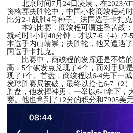
北京时间7月24日凌晨，在2023AT
资格赛决胜轮中，中国小将商竣程耗时
比分2-1战胜4号种子、法国选手卡扎
本站比赛，商竣程可谓连番苦战：
就耗时1小时40分钟，才以7-6（4）/7
本选手内山靖崇；决胜轮，他又遭遇了
国选手卡扎克。
比赛中，商竣程的发挥还是不错的
高，5个破发点兑现了4个，而对手则是
现了1个。首盘，商竣程以6-4先下一
发球胜赛局被破，最终以抢七6-7（2
胜盘，他发挥神勇，一举以6-1拿下，大
赛。他也拿到了12分的积分和7905美